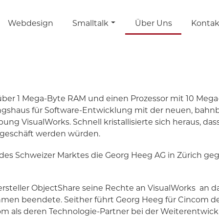
Webdesign
Smalltalk
Über Uns
Kontak
 über 1 Mega-Byte RAM und einen Prozessor mit 10 Mega
ngshaus für Software-Entwicklung mit der neuen, bah
g VisualWorks. Schnell kristallisierte sich heraus, da
ngeschäft werden würden.
 des Schweizer Marktes die Georg Heeg AG in Zürich geg
 Hersteller ObjectShare seine Rechte an VisualWorks a
men beendete. Seither führt Georg Heeg für Cincom de
m als deren Technologie-Partner bei der Weiterentwickl