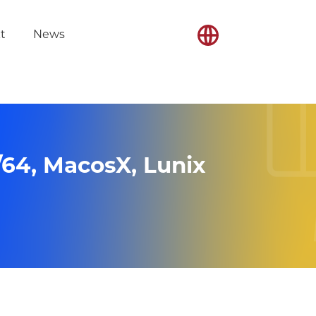
t
News
64, MacosX, Lunix