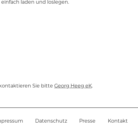
, einfach laden und loslegen.
kontaktieren Sie bitte
Georg Heeg eK
.
mpressum
Datenschutz
Presse
Kontakt
er
©