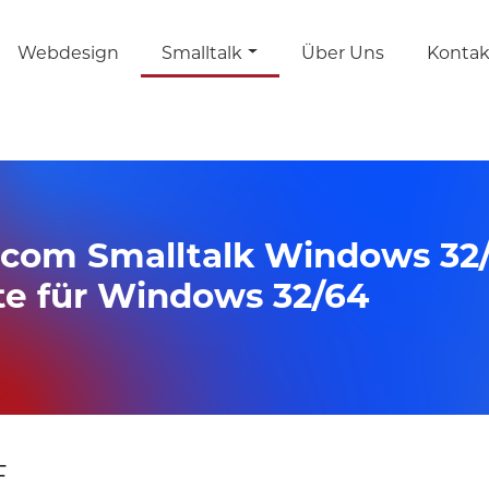
Webdesign
Smalltalk
Über Uns
Kontak
ncom Smalltalk Windows 32/
te für Windows 32/64
F