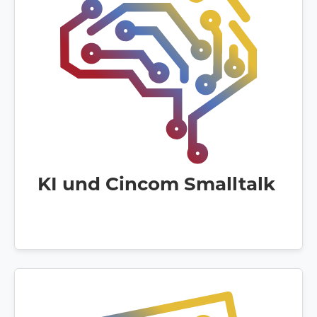
KI und Cincom Smalltalk