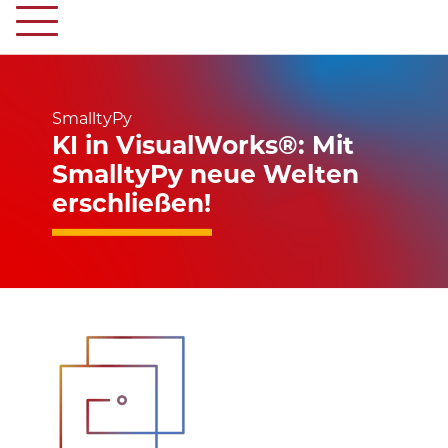
SmalltyPy
KI in VisualWorks®: Mit
SmalltyPy neue Welten
erschließen!