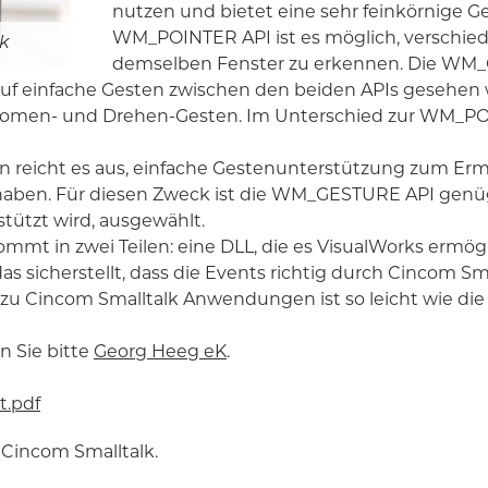
nutzen und bietet eine sehr feinkörnige 
WM_POINTER API ist es möglich, verschied
k
demselben Fenster zu erkennen. Die WM_G
 auf einfache Gesten zwischen den beiden APIs gesehen w
oomen- und Drehen-Gesten. Im Unterschied zur WM_POIN
reicht es aus, einfache Gestenunterstützung zum Er
ben. Für diesen Zweck ist die WM_GESTURE API genügen
ützt wird, ausgewählt.
mt in zwei Teilen: eine DLL, die es VisualWorks ermö
s sicherstellt, dass die Events richtig durch Cincom S
zu Cincom Smalltalk Anwendungen ist so leicht wie die
n Sie bitte
Georg Heeg eK
.
.pdf
 Cincom Smalltalk.